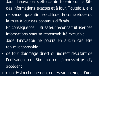
Jade Innovation s’efforce de fournir sur le Site
des informations exactes et à jour. Toutefois, elle
ne saurait garantir l’exactitude, la complétude ou
la mise à jour des contenus diffusés.
En conséquence, l’utilisateur reconnaît utiliser ces
informations sous sa responsabilité exclusive.
Jade Innovation ne pourra en aucun cas être
tenue responsable :
de tout dommage direct ou indirect résultant de
l’utilisation du Site ou de l’impossibilité d’y
accéder ;
d’un dysfonctionnement du réseau Internet, d’une
perte de données, d’un virus, ou d’un accès
frauduleux.
7. Liens externes
Le Site peut contenir des liens vers d’autres sites
internet. Ces liens sont fournis uniquement à titre
informatif.
Jade Innovation n’exerce aucun contrôle sur le
contenu de ces sites tiers et décline toute