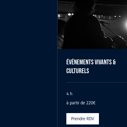
Événements Vivants &
Culturels
4 h
à
à partir de 220€
partir
de
220€
Prendre RDV