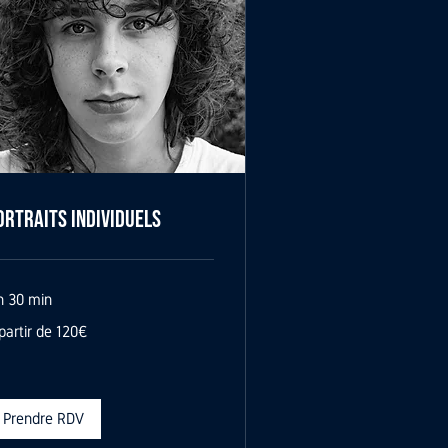
ortraits Individuels
h 30 min
partir de 120€
tir
0€
Prendre RDV