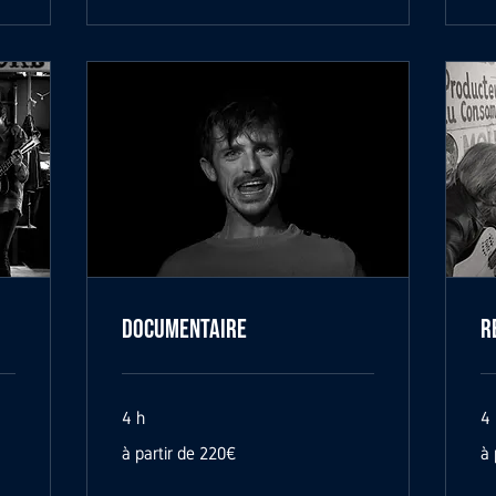
Documentaire
R
4 h
4 
à
à
à partir de 220€
à 
partir
par
de
de
220€
18