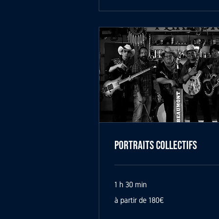
Portraits Collectifs
1 h 30 min
à
à partir de 180€
partir
de
180€