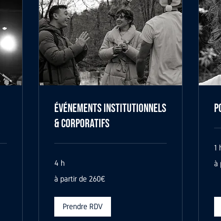
Événements Institutionnels
P
& Corporatifs
1 
à
4 h
à 
par
de
à
12
à partir de 260€
partir
de
260€
Prendre RDV