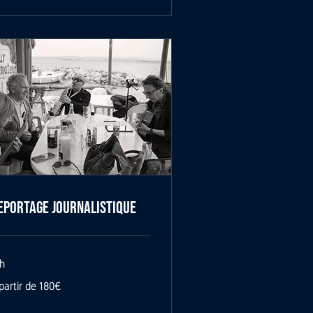
eportage Journalistique
h
partir de 180€
tir
0€